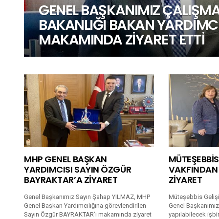
GENEL BAŞKANIMIZ ÇALIŞMA
BAKANLIĞI BAKAN YARDIMCI
MAKAMINDA ZİYARET ETTİ
DAHA
FAZLA
HIKAYE
MHP GENEL BAŞKAN
MÜTEŞEBBİS
YARDIMCISI SAYIN ÖZGÜR
VAKFINDAN 
BAYRAKTAR’A ZİYARET
ZİYARET
Genel Başkanımız Sayın Şahap YILMAZ, MHP
Müteşebbis Geliş
Genel Başkan Yardımcılığına görevlendirilen
Genel Başkanımızı 
Sayın Özgür BAYRAKTAR’ı makamında ziyaret
yapılabilecek işbir