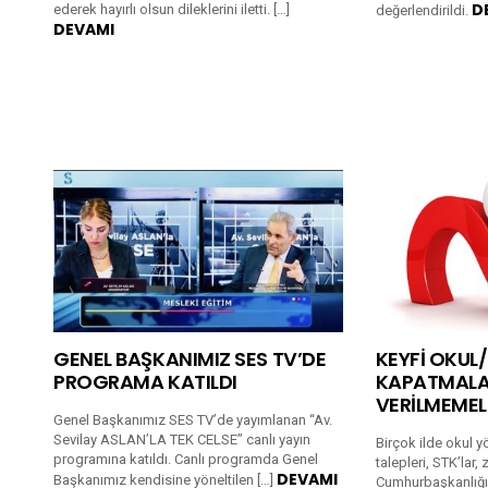
D
ederek hayırlı olsun dileklerini iletti. […]
değerlendirildi.
DEVAMI
GENEL BAŞKANIMIZ SES TV’DE
KEYFİ OKUL
PROGRAMA KATILDI
KAPATMALAR
VERİLMEMEL
Genel Başkanımız SES TV’de yayımlanan “Av.
Sevilay ASLAN’LA TEK CELSE” canlı yayın
Birçok ilde okul yö
programına katıldı. Canlı programda Genel
talepleri, STK’lar
DEVAMI
Başkanımız kendisine yöneltilen […]
Cumhurbaşkanlığı 