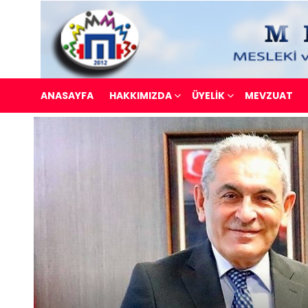
ANASAYFA
HAKKIMIZDA
ÜYELİK
MEVZUAT
SON
GÖNDERİLER