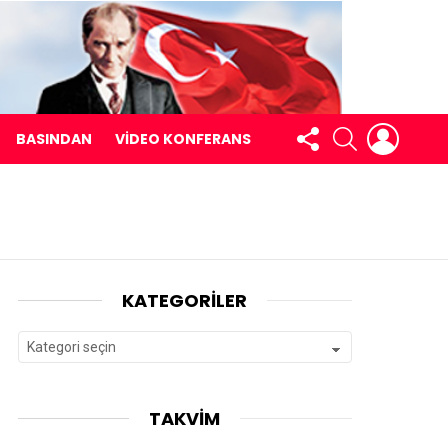
BIZI
LOGIN
SEARCH
BASINDAN
VİDEO KONFERANS
TAKIP
EDIN
KATEGORILER
Kategoriler
TAKVIM