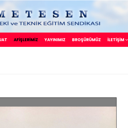
UAT
AFİŞLERİMİZ
YAYINIMIZ
BROŞÜRÜMÜZ
İLETIŞIM