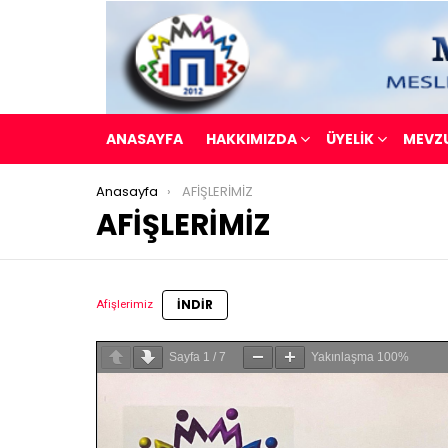
ANASAYFA
HAKKIMIZDA
ÜYELİK
MEVZ
You are here:
Anasayfa
AFİŞLERİMİZ
AFİŞLERİMİZ
İNDIR
Afişlerimiz
Sayfa
1
/
7
Yakınlaşma
100%