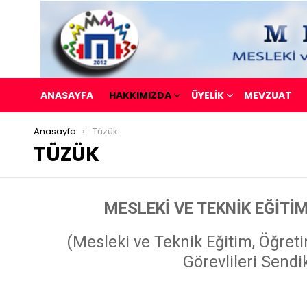
ANASAYFA
HAKKIMIZDA
ÜYELİK
MEVZUAT
You are here:
Anasayfa
Tüzük
TÜZÜK
MESLEKİ VE TEKNİK EĞİTİ
(Mesleki ve Teknik Eğitim, Öğre
Görevlileri Sendi