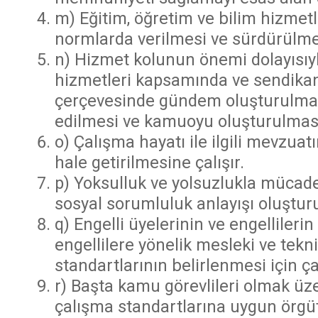
m) Eğitim, öğretim ve bilim hizmetl
normlarda verilmesi ve sürdürülmes
n) Hizmet kolunun önemi dolayısıyl
hizmetleri kapsamında ve sendikanı
çerçevesinde gündem oluşturulma
edilmesi ve kamuoyu oluşturulması 
o) Çalışma hayatı ile ilgili mevzua
hale getirilmesine çalışır.
p) Yoksulluk ve yolsuzlukla mücad
sosyal sorumluluk anlayışı oluşturu
q) Engelli üyelerinin ve engelliler
engellilere yönelik mesleki ve tekni
standartlarının belirlenmesi için ç
r) Başta kamu görevlileri olmak üz
çalışma standartlarına uygun örgüt