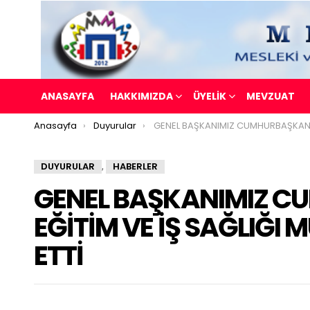
ANASAYFA
HAKKIMIZDA
ÜYELİK
MEVZUAT
You are here:
Anasayfa
Duyurular
GENEL BAŞKANIMIZ CUMHURBAŞKANLIĞI EĞİTİM VE İŞ SAĞLIĞI MÜDÜRÜNÜ ZİYARET E
DUYURULAR
HABERLER
,
GENEL BAŞKANIMIZ C
EĞİTİM VE İŞ SAĞLIĞI
ETTİ