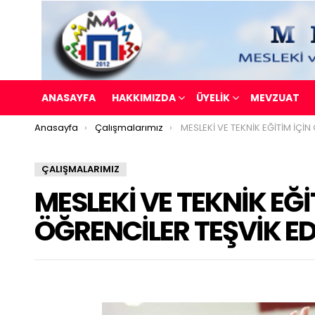
ANASAYFA
HAKKIMIZDA
ÜYELİK
MEVZUAT
You are here:
Anasayfa
Çalışmalarımız
MESLEKİ VE TEKNİK EĞİTİM İÇİN ÖĞRENCİLER TEŞV
ÇALIŞMALARIMIZ
MESLEKİ VE TEKNİK EĞİ
ÖĞRENCİLER TEŞVİK ED